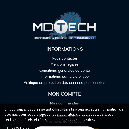
INFORMATIONS
Nous contacter
Mentions légales
Conditions générales de vente
Informations sur la vie privée
Politique de protection des données personnelles
MON COMPTE
Mes commandes
En poursuivant votre navigation sur ce site, vous acceptez l'utilisation de
Mes adresses
Cookies pour vous proposer des publicités ciblées adaptées à vos
Mes informations personnelles
centres d'intérêts et réaliser des statistiques de visites.
Mes bons de réduction
En savoir plus
Personnalisation