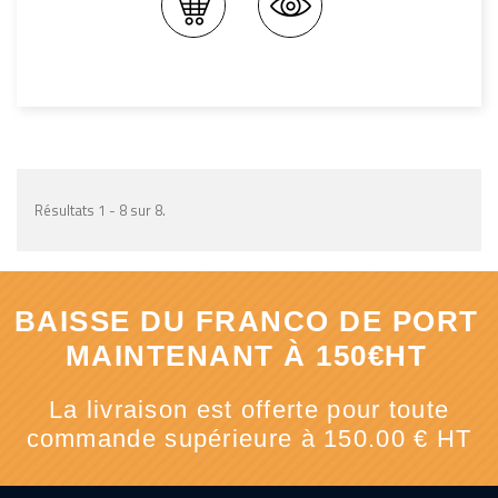
Résultats 1 - 8 sur 8.
BAISSE DU FRANCO DE PORT
MAINTENANT À 150€HT
La livraison est offerte pour toute
commande supérieure à 150.00 € HT