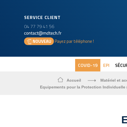
SERVICE CLIENT
04 77 79 41 56
NOUVEAU
Payez par téléphone !
COVID-19
EPI
SÉCUR
Accueil
Matériel et ac
Equipements pour la Protection Individuelle (