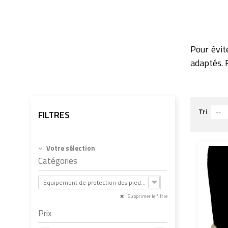
Pour évit
adaptés. 
Tri
--
FILTRES
Votre sélection
Catégories
Equipement de protection des pieds et chaussures - EPI (3)
Supprimer le filtre
Prix