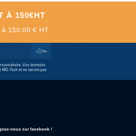
 À 150€HT
e à 150.00 € HT
ersonnalisée. Vos données
r MD-Tech et ne seront pas
gnez-nous sur facebook !