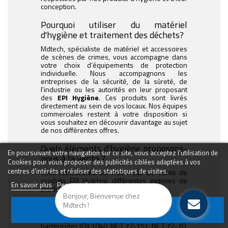
conception.
Pourquoi utiliser du matériel
d'hygiène et traitement des déchets?
Mdtech, spécialiste de matériel et accessoires
de scènes de crimes, vous accompagne dans
votre choix d’équipements de protection
individuelle. Nous accompagnons les
entreprises de la sécurité, de la sûreté, de
l'industrie ou les autorités en leur proposant
des
EPI Hygiène
. Ces produits sont livrés
directement au sein de vos locaux. Nos équipes
commerciales restent à votre disposition si
vous souhaitez en découvrir davantage au sujet
de nos différentes offres.
Quels éléments d'hygiène proposons-
En poursuivant votre navigation sur ce site, vous acceptez l'utilisation de
nous à la vente ?
Cookies pour vous proposer des publicités ciblées adaptées à vos
centres d'intérêts et réaliser des statistiques de visites.
Vous retrouverez sur notre site de vente de
produits EPI Hygiène différentes gammes de
En savoir plus
Personnalisation
produits:
Bonjour, Bienvenue chez
- Des
lingettes nettoyantes et désinfectantes
:
Mdtech !
ces lingettes nettoyantes sont proposées par
J'ACCEPTE
lot de 100. Elles sont utiles pour les applications
bactéricides (EN 1040, NF T 72-151, NF T 72-70,