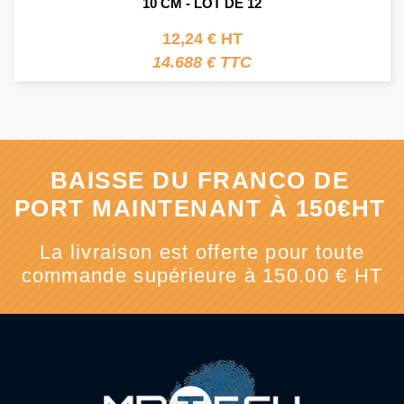
10 CM - LOT DE 12
12,24 € HT
14.688 € TTC
BAISSE DU FRANCO DE
PORT MAINTENANT À 150€HT
La livraison est offerte pour toute
commande supérieure à 150.00 € HT