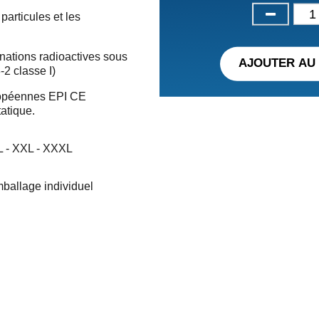
particules et les
inations radioactives sous
AJOUTER AU 
2 classe I)
ropéennes EPI CE
tatique.
XL - XXL - XXXL
emballage individuel