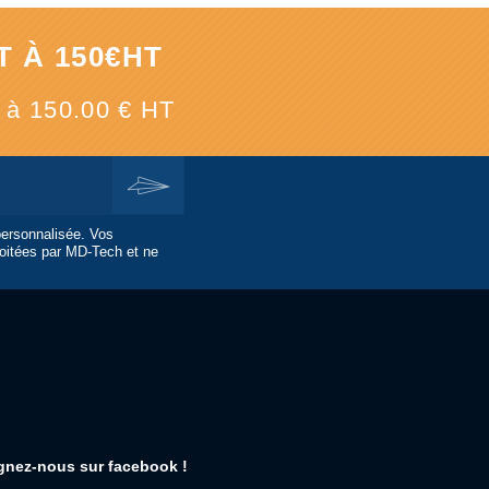
 À 150€HT
e à 150.00 € HT
personnalisée. Vos
oitées par MD-Tech et ne
gnez-nous sur facebook !