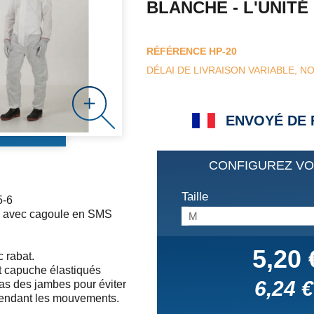
BLANCHE - L'UNITÉ
RÉFÉRENCE
HP-20
DÉLAI DE LIVRAISON VARIABLE, 
ENVOYÉ DE
CONFIGUREZ VO
Taille
5-6
n avec cagoule en SMS
M
5,20 
 rabat.
 et capuche élastiqués
6,24 €
as des jambes pour éviter
pendant les mouvements.