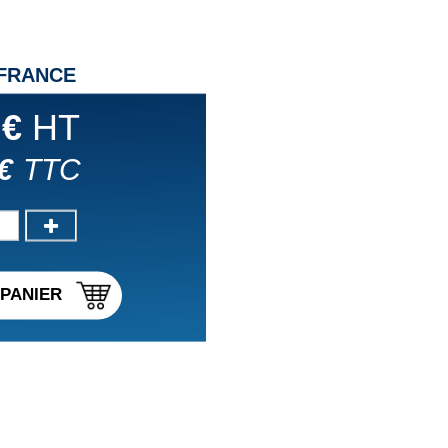
 FRANCE
 €
HT
€
TTC
PANIER