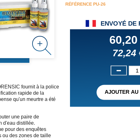
RÉFÉRENCE
PU-26
ENVOYÉ DE
60,20
72,24 
NSIC fournit à la police
AJOUTER AU 
fication rapide de la
pense qu'un meurtre a été
ajouter une paire de
 d'eau distillée.
ue pour des enquêtes
s ou des zones de taille