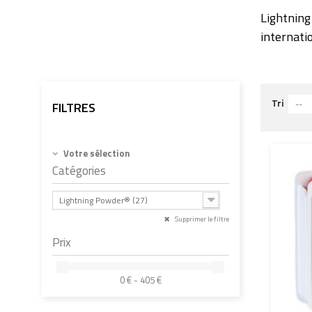
Lightnin
internati
Tri
--
FILTRES
Votre sélection
Catégories
Lightning Powder® (27)
Supprimer le filtre
Prix
0 € - 405 €