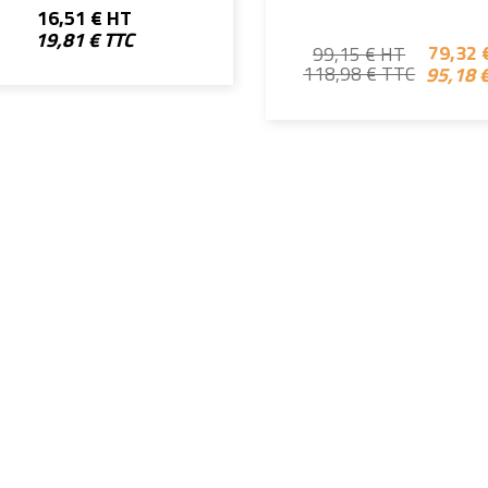
16,51 € HT
19,81 € TTC
79,32 
99,15 € HT
95,18 
118,98 € TTC