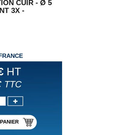
ON CUIR - Ø 5
T 3X -
 FRANCE
€
HT
€
TTC
PANIER