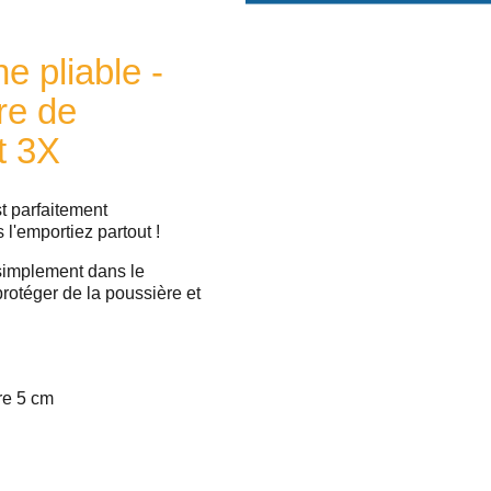
e pliable -
rre de
t 3X
st parfaitement
'emportiez partout !
e simplement dans le
otéger de la poussière et
rre 5 cm