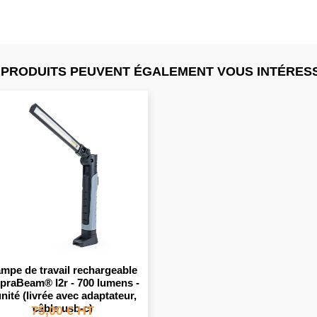
 PRODUITS PEUVENT ÉGALEMENT VOUS INTÉRESS
mpe de travail rechargeable
praBeam® I2r - 700 lumens -
unité (livrée avec adaptateur,
câble usb-c)
75,00 € HT