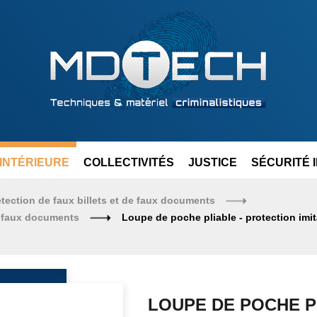
INTÉRIEURE
COLLECTIVITÉS
JUSTICE
SÉCURITÉ 
étection de faux billets et de faux documents
de faux documents
Loupe de poche pliable - protection imit
LOUPE DE POCHE P