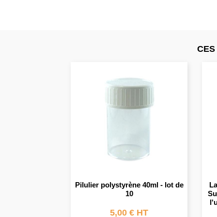
CES
Pilulier polystyrène 40ml - lot de
La
10
Su
l'
5,00 € HT