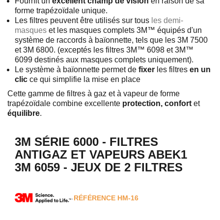
Fournit un
excellent champ de vision
en raison de sa
forme trapézoïdale unique.
Les filtres peuvent être utilisés sur tous
les demi-
masques
et les masques complets 3M™ équipés d'un
système de raccords à baïonnette, tels que les 3M 7500
et 3M 6800. (exceptés les filtres 3M™ 6098 et 3M™
6099 destinés aux masques complets uniquement).
Le système à baïonnette permet de
fixer
les filtres
en un
clic
ce qui simplifie la mise en place
Cette gamme de filtres à gaz et à vapeur de forme
trapézoïdale combine excellente
protection, confort
et
équilibre
.
3M SÉRIE 6000 - FILTRES
ANTIGAZ ET VAPEURS ABEK1
3M 6059 - JEUX DE 2 FILTRES
RÉFÉRENCE
HM-16