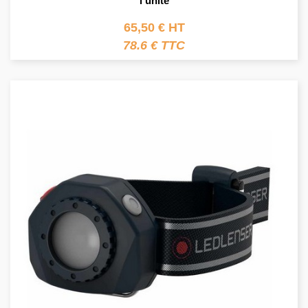
l'unité
65,50 € HT
78.6 € TTC