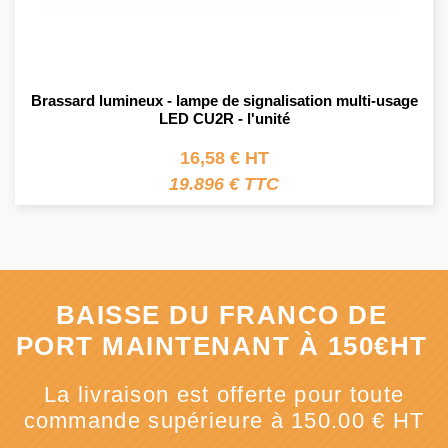
Brassard lumineux - lampe de signalisation multi-usage
LED CU2R - l'unité
16,58 € HT
19.896 € TTC
BAISSE DU FRANCO DE
PORT MAINTENANT À 150€HT
La livraison est offerte pour toute
commande supérieure à 150.00 € HT